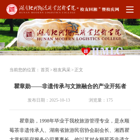
当前您的位置：
首页
>
校友风采
>
正文
瞿章勋——非遗传承与文旅融合的产业开拓者
发布日期：2025-10-13
浏览量：
175
瞿章勋，1998年毕业于我校旅游管理专业，是永顺
莓茶非遗传承人、湖南省旅游民宿协会副会长、湘西瞿
大掌柜民宿服务公司董事长。他以其对永顺莓茶非遗文